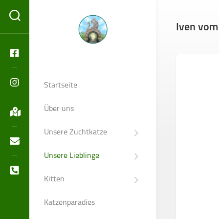
Skip
to
Iven vom
content
Startseite
Über uns
Unsere Zuchtkatze
Diana
vom
Unsere Lieblinge
Abrahamschacht
Nala
vom
Kitten
Glück
Abgabeinformation
Auf
Stollen
Katzenparadies
Wurfplanung