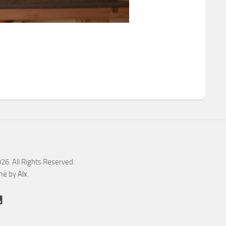
. All Rights Reserved.
me by
Alx
.