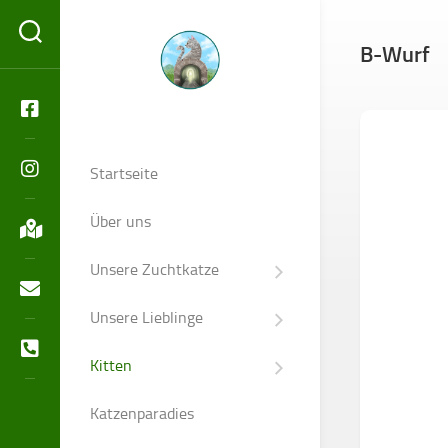
Skip
to
B-Wurf
content
Startseite
Über uns
Unsere Zuchtkatze
Diana
vom
Unsere Lieblinge
Abrahamschacht
Nala
vom
Kitten
Glück
Abgabeinformation
Auf
Stollen
Katzenparadies
Wurfplanung